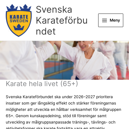
Hoppa
Svenska
till
innehåll
Karateförbu
Meny
ndet
Karate hela livet (65+)
Svenska Karateförbundet ska under 2026–2027 prioritera
insatser som ger långsiktig effekt och stärker föreningarnas
möjligheter att utveckla en hållbar verksamhet för målgruppen
65+. Genom kunskapsdelning, stöd till föreningar samt
utveckling av målgruppsanpassade tränings-, tävlings- och
aktivitetsformer ska karate fortsätta vara en attraktiv,