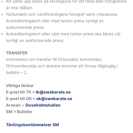
Att sätta upp stativ på tävlingsyta för att filma eller fotografera
är inte tillåten.
Förbundets och värdföreningens fotograf samt yrkespress
Ackrediteringskort eller med texten press synligt av
auktoriserade press.
Ackrediteringskort eller väst med texten press ska bäras väl
synligt av auktoriserade press.
TRANSFER
Information om transfer till förbundets kommittéer,
förtroendevalda och domare kommer att finnas tillgänglig i
bulletin – 2.
Viktiga länkar
E-post till TK >
tk@swekarate.se
E-post till OK >
ok@swekarate.se
Arenan
>
Duveholmshallen
SM > Bulletin
Tävlingsbestämmelser SM