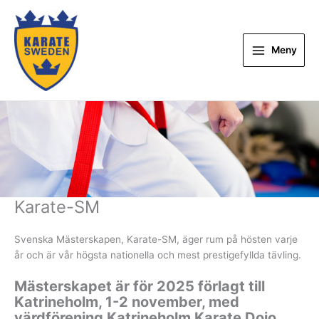
Hoppa
till
innehåll
Meny
Karate-SM
Svenska Mästerskapen, Karate-SM, äger rum på hösten varje
år och är vår högsta nationella och mest prestigefyllda tävling.
Mästerskapet är för 2025 förlagt till
Katrineholm, 1-2 november, med
värdförening Katrineholm Karate Dojo.