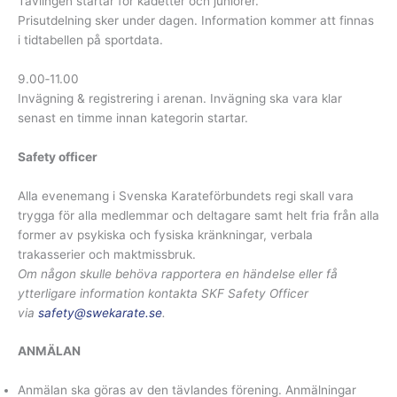
Tävlingen startar för kadetter och juniorer.
Prisutdelning sker under dagen. Information kommer att finnas
i tidtabellen på sportdata.
9.00‐11.00
Invägning & registrering i arenan. Invägning ska vara klar
senast en timme innan kategorin startar.
Safety officer
Alla evenemang i Svenska Karateförbundets regi skall vara
trygga för alla medlemmar och deltagare samt helt fria från alla
former av psykiska och fysiska kränkningar, verbala
trakasserier och maktmissbruk.
Om någon skulle behöva rapportera en händelse eller få
ytterligare information kontakta SKF Safety Officer
via
safety@swekarate.se
.
ANMÄLAN
Anmälan ska göras av den tävlandes förening. Anmälningar