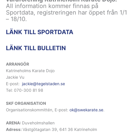
All information kommer finnas på
Sportdata, registreringen har öppet från 1/1
– 18/10.
LÄNK TILL SPORTDATA
LÄNK TILL BULLETIN
ARRANGÖR
Katrineholms Karate Dojo
Jackie Vu
E-post:
jackie@tegelstaden.se
Tel: 070-300 81 98
SKF ORGANISATION
Organisationskommittén, E-post:
ok@swekarate.se
.
ARENA:
Duveholmshallen
Adress:
Västgötagatan 39, 641 36 Katrineholm