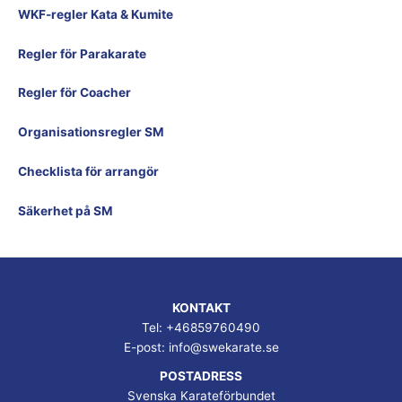
WKF-regler Kata & Kumite
Regler för Parakarate
Regler för Coacher
Organisationsregler SM
Checklista för arrangör
Säkerhet på SM
KONTAKT
Tel: +46859760490
E-post:
info@swekarate.se
POSTADRESS
Svenska Karateförbundet