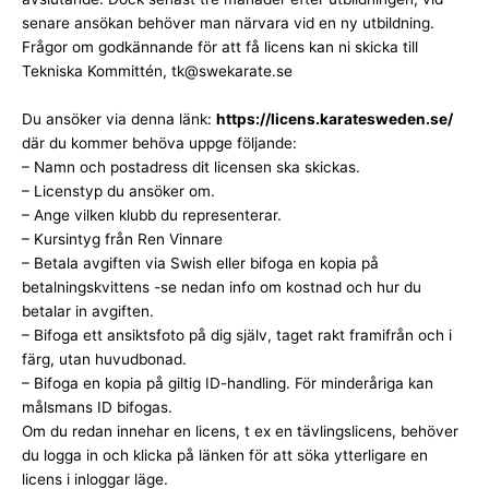
senare ansökan behöver man närvara vid en ny utbildning.
Frågor om godkännande för att få licens kan ni skicka till
Tekniska Kommittén,
tk@swekarate.se
Du ansöker via denna länk:
https://licens.karatesweden.se/
där du kommer behöva uppge följande:
– Namn och postadress dit licensen ska skickas.
– Licenstyp du ansöker om.
– Ange vilken klubb du representerar.
– Kursintyg från Ren Vinnare
– Betala avgiften via Swish eller bifoga en kopia på
betalningskvittens -se nedan info om kostnad och hur du
betalar in avgiften.
– Bifoga ett ansiktsfoto på dig själv, taget rakt framifrån och i
färg, utan huvudbonad.
– Bifoga en kopia på giltig ID-handling. För minderåriga kan
målsmans ID bifogas.
Om du redan innehar en licens, t ex en tävlingslicens, behöver
du logga in och klicka på länken för att söka ytterligare en
licens i inloggar läge.