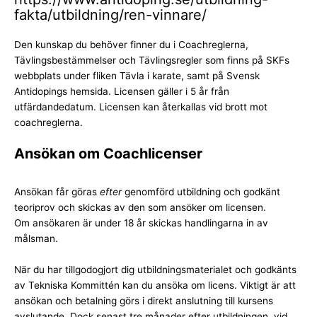
fakta/utbildning/ren-vinnare/
Den kunskap du behöver finner du i Coachreglerna,
Tävlingsbestämmelser och Tävlingsregler som finns på SKFs
webbplats under fliken Tävla i karate, samt på
Svensk
Antidopings hemsida
. Licensen gäller i 5 år från
utfärdandedatum. Licensen kan återkallas vid brott mot
coachreglerna.
Ansökan om Coachlicenser
Ansökan får göras
efter
genomförd utbildning och godkänt
teoriprov och skickas av den som ansöker om licensen.
Om ansökaren är under 18 år skickas handlingarna in av
målsman.
När du har tillgodogjort dig utbildningsmaterialet och godkänts
av Tekniska Kommittén kan du ansöka om licens. Viktigt är att
ansökan och betalning görs i direkt anslutning till kursens
avslutande. Dock senast tre månader efter utbildningen, vid