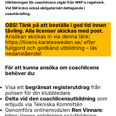
Utbildningen för coachlicens utgår från WKF:s regelverk.
Vid SM krävs också obligatoriskt deltagande i
coachbriefing.
OBS! Tänk på att beställa i god tid
innan
tävling. Alla licenser skickas med post.
Ansökan skickas in via denna länk:
https://licens.karatesweden.se/
efter
fullgjord och godkänd utbildning – läs
nedanstående!
För att kunna ansöka om coachlicens
behöver du:
Visa ett
begränsat registerutdrag
från
polisen för din klubbledare
Delta vid den coachlicensutbildning
som
erbjuds via Tekniska Kommittén
Genomföra onlinemodulen
Ren Vinnare
:
https://www.antidoping.se/utbildning-