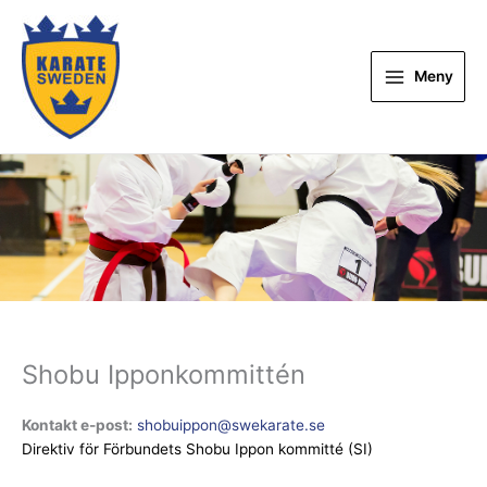
Hoppa
till
innehåll
Meny
Shobu Ipponkommittén
Kontakt e-post:
shobuippon@swekarate.se
Direktiv för Förbundets Shobu Ippon kommitté (SI)