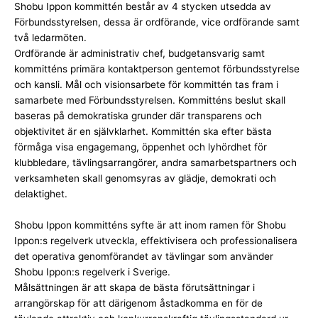
Shobu Ippon kommittén består av 4 stycken utsedda av
Förbundsstyrelsen, dessa är ordförande, vice ordförande samt
två ledarmöten.
Ordförande är administrativ chef, budgetansvarig samt
kommitténs primära kontaktperson gentemot förbundsstyrelse
och kansli. Mål och visionsarbete för kommittén tas fram i
samarbete med Förbundsstyrelsen. Kommitténs beslut skall
baseras på demokratiska grunder där transparens och
objektivitet är en självklarhet. Kommittén ska efter bästa
förmåga visa engagemang, öppenhet och lyhördhet för
klubbledare, tävlingsarrangörer, andra samarbetspartners och
verksamheten skall genomsyras av glädje, demokrati och
delaktighet.
Shobu Ippon kommitténs syfte är att inom ramen för Shobu
Ippon:s regelverk utveckla, effektivisera och professionalisera
det operativa genomförandet av tävlingar som använder
Shobu Ippon:s regelverk i Sverige.
Målsättningen är att skapa de bästa förutsättningar i
arrangörskap för att därigenom åstadkomma en för de