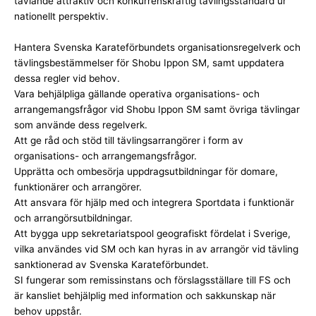
tävlande attraktiv och konkurrenskraftig tävlingsstandard ur
nationellt perspektiv.
Hantera Svenska Karateförbundets organisationsregelverk och
tävlingsbestämmelser för Shobu Ippon SM, samt uppdatera
dessa regler vid behov.
Vara behjälpliga gällande operativa organisations- och
arrangemangsfrågor vid Shobu Ippon SM samt övriga tävlingar
som använde dess regelverk.
Att ge råd och stöd till tävlingsarrangörer i form av
organisations- och arrangemangsfrågor.
Upprätta och ombesörja uppdragsutbildningar för domare,
funktionärer och arrangörer.
Att ansvara för hjälp med och integrera Sportdata i funktionär
och arrangörsutbildningar.
Att bygga upp sekretariatspool geografiskt fördelat i Sverige,
vilka användes vid SM och kan hyras in av arrangör vid tävling
sanktionerad av Svenska Karateförbundet.
SI fungerar som remissinstans och förslagsställare till FS och
är kansliet behjälplig med information och sakkunskap när
behov uppstår.