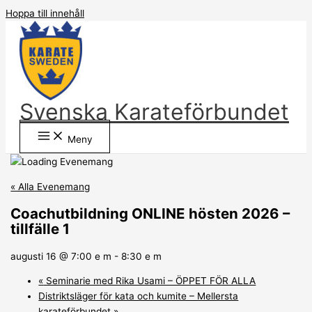
Hoppa till innehåll
Svenska Karateförbundet
Meny
« Alla Evenemang
Coachutbildning ONLINE hösten 2026 –
tillfälle 1
augusti 16 @ 7:00 e m
-
8:30 e m
«
Seminarie med Rika Usami – ÖPPET FÖR ALLA
Distriktsläger för kata och kumite – Mellersta
karateförbundet
»