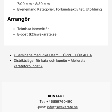
7:00 e m - 8:30 e m
Evenemang Kategorier:
Förbundsaktivitet
,
Utbildning
Arrangör
Tekniska Kommittén
E-post
tk@swekarate.se
«
Seminarie med Rika Usami – ÖPPET FÖR ALLA
Distriktsläger för kata och kumite – Mellersta
karateförbundet
»
KONTAKT
Tel: +46859760490
E-post:
info@swekarate.se