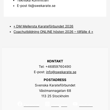
Tekniska Kommittén
E-post
tk@swekarate.se
«
DM Mellersta Karateförbundet 2026
Coachutbildning ONLINE hösten 2026 – tillfälle 4
»
KONTAKT
Tel: +46859760490
E-post:
info@swekarate.se
POSTADRESS
Svenska Karateförbundet
Västmannagatan 68
113 25 Stockholm
Facebook
Instagram
YouTube