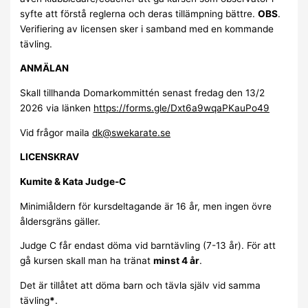
syfte att förstå reglerna och deras tillämpning bättre.
OBS
.
Verifiering av licensen sker i samband med en kommande
tävling.
ANMÄLAN
Skall tillhanda Domarkommittén senast fredag den 13/2
2026 via länken
https://forms.gle/Dxt6a9wqaPKauPo49
Vid frågor maila
dk@swekarate.se
LICENSKRAV
Kumite & Kata Judge-C
Minimiåldern för kursdeltagande är 16 år, men ingen övre
åldersgräns gäller.
Judge C får endast döma vid barntävling (7-13 år). För att
gå kursen skall man ha tränat
minst 4 år
.
Det är tillåtet att döma barn och tävla själv vid samma
tävling
*
.