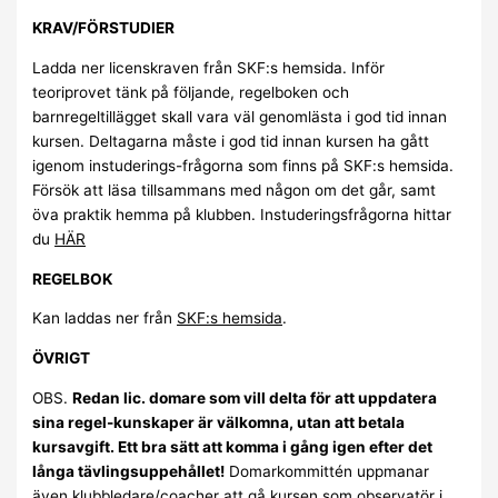
KRAV/FÖRSTUDIER
Ladda ner licenskraven från SKF:s hemsida. Inför
teoriprovet tänk på följande, regelboken och
barnregeltillägget skall vara väl genomlästa i god tid innan
kursen. Deltagarna måste i god tid innan kursen ha gått
igenom instuderings-frågorna som finns på SKF:s hemsida.
Försök att läsa tillsammans med någon om det går, samt
öva praktik hemma på klubben. Instuderingsfrågorna hittar
du
HÄR
REGELBOK
Kan laddas ner från
SKF:s hemsida
.
ÖVRIGT
OBS.
Redan lic. domare som vill delta för att uppdatera
sina regel-kunskaper är välkomna, utan att betala
kursavgift. Ett bra sätt att komma i gång igen efter det
långa tävlingsuppehållet!
Domarkommittén uppmanar
även klubbledare/coacher att gå kursen som observatör i