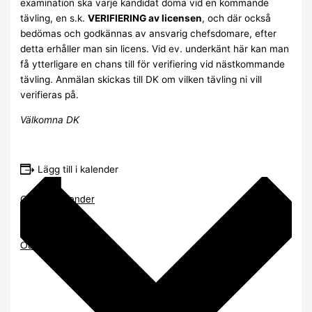
examination ska varje kandidat döma vid en kommande
tävling, en s.k.
VERIFIERING av licensen
, och där också
bedömas och godkännas av ansvarig chefsdomare, efter
detta erhåller man sin licens. Vid ev. underkänt här kan man
få ytterligare en chans till för verifiering vid nästkommande
tävling. Anmälan skickas till DK om vilken tävling ni vill
verifieras på.
Välkomna DK
Lägg till i kalender
Google Kalender
iCalendar
Outlook 365
Outlook Live