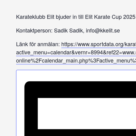
Karateklubb Elit bjuder in till Elit Karate Cup 2025
Kontaktperson: Sadik Sadik,
info@kkelit.se
Länk för anmälan:
https://www.sportdata.org/kara
active_menu=calendar&vernr=8994&ref22=www.
online%2Fcalendar_main.php%3Factive_menu%