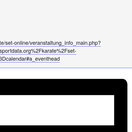
te/set-online/veranstaltung_info_main.php?
sportdata.org%2Fkarate%2Fset-
3Dcalendar#a_eventhead