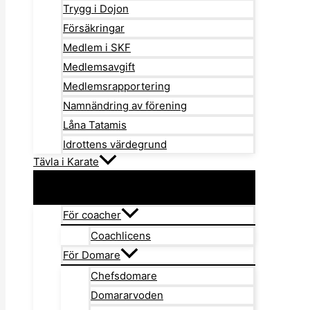
Trygg i Dojon
Försäkringar
Medlem i SKF
Medlemsavgift
Medlemsrapportering
Namnändring av förening
Låna Tatamis
Idrottens värdegrund
Tävla i Karate
För coacher
Coachlicens
För Domare
Chefsdomare
Domararvoden