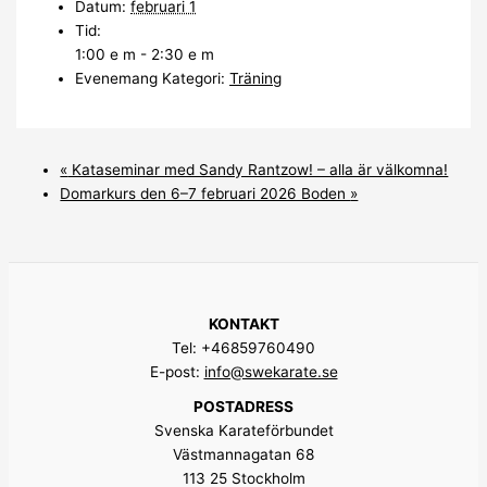
Datum:
februari 1
Tid:
1:00 e m - 2:30 e m
Evenemang Kategori:
Träning
«
Kataseminar med Sandy Rantzow! – alla är välkomna!
Domarkurs den 6–7 februari 2026 Boden
»
KONTAKT
Tel: +46859760490
E-post:
info@swekarate.se
POSTADRESS
Svenska Karateförbundet
Västmannagatan 68
113 25 Stockholm