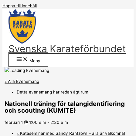
Hoppa till innehåll
Svenska Karateförbundet
Meny
« Alla Evenemang
Detta evenemang har redan ägt rum.
Nationell träning för talangidentifiering
och scouting (KUMITE)
februari 1 @ 1:00 e m
-
2:30 e m
«
Kataseminar med Sandy Rantzow! – alla är välkomna!