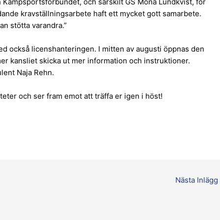
och Kampsportsförbundet, och särskilt GS Mona Lundkvist, för
edande kravställningsarbete haft ett mycket gott samarbete.
kan stötta varandra.”
d också licenshanteringen. I mitten av augusti öppnas den
r kansliet skicka ut mer information och instruktioner.
lent Naja Rehn.
teter och ser fram emot att träffa er igen i höst!
Nästa Inlägg