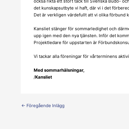
också rikta ett stort tack till Svenska Budo- 
det kunskapsutbyte vi haft, där vi i det förber
Det är verkligen värdefullt att vi olika förbund 
Kansliet stänger för sommarledighet och därme
upp igen med den nya tjänsten. Inför det komme
Projektledare för uppstarten är Förbundskonsu
Vi tackar alla föreningar för vårterminens aktivi
Med sommarhälsningar,
/
Kansliet
←
Föregående Inlägg