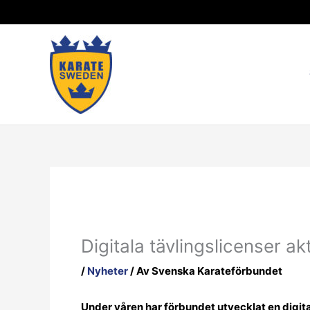
Hoppa
till
innehåll
Digitala tävlingslicenser akt
/
Nyheter
/ Av
Svenska Karateförbundet
Under våren har förbundet utvecklat en digital