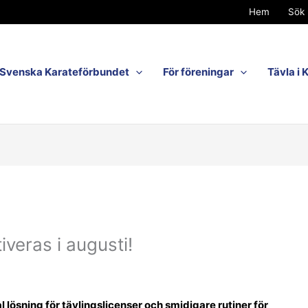
Hem
Sök 
Svenska Karateförbundet
För föreningar
Tävla i 
iveras i augusti!
 lösning för tävlingslicenser och smidigare rutiner för