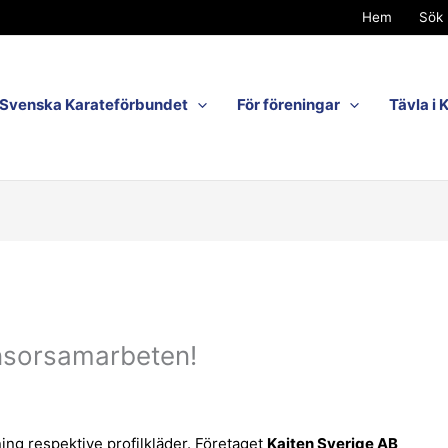
Hem
Sök 
Svenska Karateförbundet
För föreningar
Tävla i 
nsorsamarbeten!
ing respektive profilkläder. Företaget
Kaiten Sverige AB