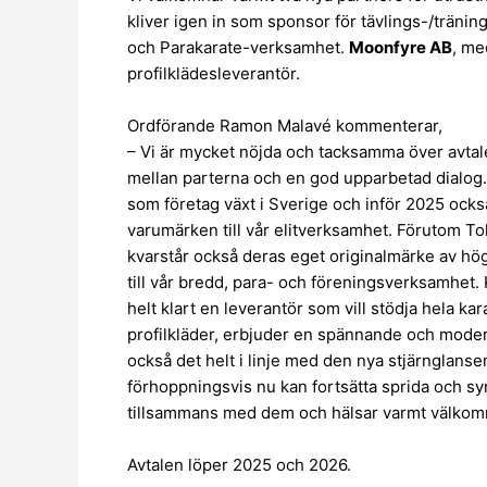
kliver igen in som sponsor för tävlings-/träni
och Parakarate-verksamhet.
Moonfyre AB
, me
profilklädesleverantör.
Ordförande Ramon Malavé kommenterar,
– Vi är mycket nöjda och tacksamma över avtalen
mellan parterna och en god upparbetad dialog. 
som företag växt i Sverige och inför 2025 också
varumärken till vår elitverksamhet. Förutom Toka
kvarstår också deras eget originalmärke av h
till vår bredd, para- och föreningsverksamhet. 
helt klart en leverantör som vill stödja hela ka
profilkläder, erbjuder en spännande och mod
också det helt i linje med den nya stjärnglan
förhoppningsvis nu kan fortsätta sprida och sy
tillsammans med dem och hälsar varmt välkom
Avtalen löper 2025 och 2026.