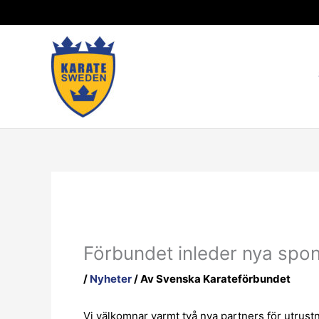
Hoppa
till
innehåll
Förbundet inleder nya spo
/
Nyheter
/ Av
Svenska Karateförbundet
Vi välkomnar varmt två nya partners för utrustn