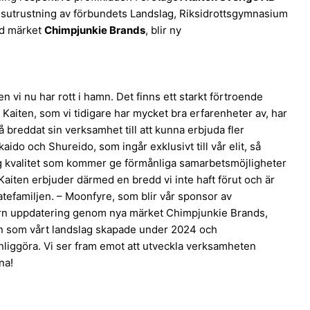
ngsutrustning av förbundets Landslag, Riksidrottsgymnasium
d märket
Chimpjunkie Brands
, blir ny
 vi nu har rott i hamn. Det finns ett starkt förtroende
Kaiten, som vi tidigare har mycket bra erfarenheter av, har
 breddat sin verksamhet till att kunna erbjuda fler
ido och Shureido, som ingår exklusivt till vår elit, så
ög kvalitet som kommer ge förmånliga samarbetsmöjligheter
Kaiten erbjuder därmed en bredd vi inte haft förut och är
ratefamiljen. – Moonfyre, som blir vår sponsor av
ern uppdatering genom nya märket Chimpjunkie Brands,
sen som vårt landslag skapade under 2024 och
nliggöra. Vi ser fram emot att utveckla verksamheten
na!