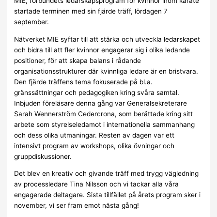
MIE, förbundets ledarskapsprogram för kvinnor inom karate
startade terminen med sin fjärde träff, lördagen 7
september.
Nätverket MIE syftar till att stärka och utveckla ledarskapet
och bidra till att fler kvinnor engagerar sig i olika ledande
positioner, för att skapa balans i rådande
organisationsstrukturer där kvinnliga ledare är en bristvara.
Den fjärde träffens tema fokuserade på bl.a.
gränssättningar och pedagogiken kring svåra samtal.
Inbjuden föreläsare denna gång var Generalsekreterare
Sarah Wennerström Cedercrona, som berättade kring sitt
arbete som styrelseledamot i internationella sammanhang
och dess olika utmaningar. Resten av dagen var ett
intensivt program av workshops, olika övningar och
gruppdiskussioner.
Det blev en kreativ och givande träff med trygg vägledning
av processledare Tina Nilsson och vi tackar alla våra
engagerade deltagare. Sista tillfället på årets program sker i
november, vi ser fram emot nästa gång!