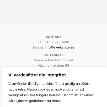
KONTAKT
Tel: +46859760490
E-post:
info@swekarate.se
POSTADRESS
Svenska Karateförbundet
Västmannagatan 68
113 25 Stockholm
Vi värdesätter din integritet
Facebook
Instagram
YouTube
Vi använder tillfälliga cookies för att ge dig en bättre
upplevelse. Några cookies är nödvändiga för att
webbplatsen ska fungera korrekt. Genom att använda
våra tjänster godkänner du detta.
Copyright © 2026 Svenska Karateförbundet