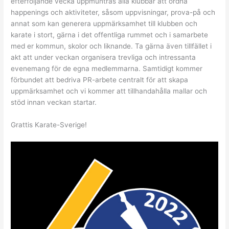
efterföljande vecka uppmuntras alla klubbar att ordna
happenings och aktiviteter, såsom uppvisningar, prova-på och
annat som kan generera uppmärksamhet till klubben och
karate i stort, gärna i det offentliga rummet och i samarbete
med er kommun, skolor och liknande. Ta gärna även tillfället i
akt att under veckan organisera trevliga och intressanta
evenemang för de egna medlemmarna. Samtidigt kommer
förbundet att bedriva PR-arbete centralt för att skapa
uppmärksamhet och vi kommer att tillhandahålla mallar och
stöd innan veckan startar.
Grattis Karate-Sverige!