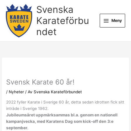
Hoppa
Svenska
till
innehåll
Karateförbu
Meny
ndet
Svensk Karate 60 år!
/
Nyheter
/ Av
Svenska Karateförbundet
2022 fyller Karate i Sverige 60 år, detta sedan idrotten fick sitt
inträde i Sverige 1962.
Jubileumsåret uppmärksammas bl.a. genom en nationell
kampanjvecka, med Karatens Dag som kick-off den 3:e
september.