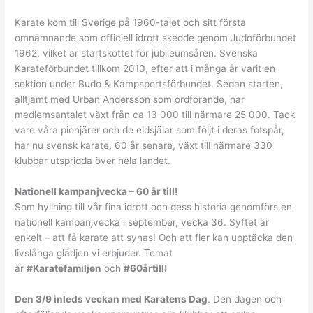
Karate kom till Sverige på 1960-talet och sitt första
omnämnande som officiell idrott skedde genom Judoförbundet
1962, vilket är startskottet för jubileumsåren. Svenska
Karateförbundet tillkom 2010, efter att i många år varit en
sektion under Budo & Kampsportsförbundet. Sedan starten,
alltjämt med Urban Andersson som ordförande, har
medlemsantalet växt från ca 13 000 till närmare 25 000. Tack
vare våra pionjärer och de eldsjälar som följt i deras fotspår,
har nu svensk karate, 60 år senare, växt till närmare 330
klubbar utspridda över hela landet.
Nationell kampanjvecka – 60 år till!
Som hyllning till vår fina idrott och dess historia genomförs en
nationell kampanjvecka i september, vecka 36. Syftet är
enkelt – att få karate att synas! Och att fler kan upptäcka den
livslånga glädjen vi erbjuder. Temat
är
#Karatefamiljen
och
#60årtill!
Den 3/9 inleds veckan med Karatens Dag
. Den dagen och