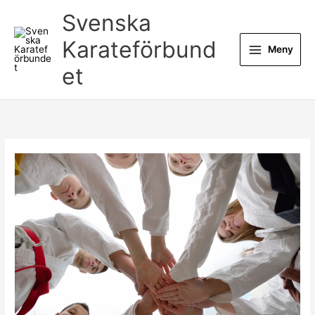
Hoppa
Svenska
till
innehåll
Karateförbund
Meny
et