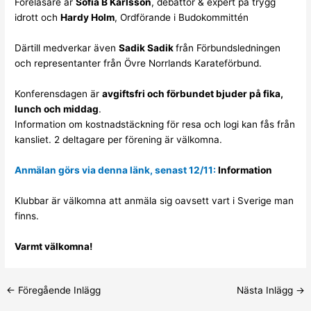
Föreläsare är
Sofia B Karlsson
, debattör & expert på trygg
idrott och
Hardy Holm
, Ordförande i Budokommittén
Därtill medverkar även
Sadik Sadik
från Förbundsledningen
och representanter från Övre Norrlands Karateförbund.
Konferensdagen är
avgiftsfri och förbundet bjuder på fika,
lunch och middag
.
Information om kostnadstäckning för resa och logi kan fås från
kansliet
. 2 deltagare per förening är välkomna.
Anmälan görs via denna länk, senast 12/11:
Information
Klubbar är välkomna att anmäla sig oavsett vart i Sverige man
finns.
Varmt välkomna!
←
Föregående Inlägg
Nästa Inlägg
→