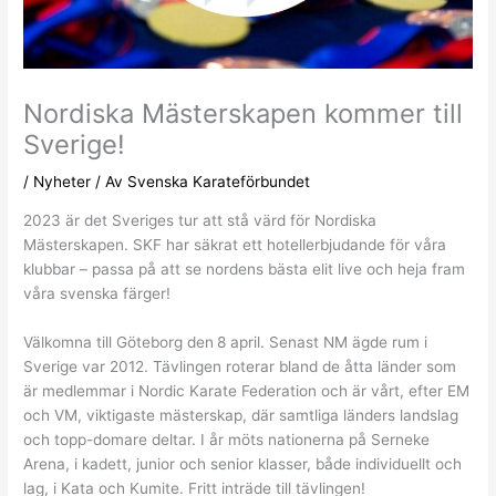
Nordiska Mästerskapen kommer till
Sverige!
/
Nyheter
/ Av
Svenska Karateförbundet
2023 är det Sveriges tur att stå värd för Nordiska
Mästerskapen. SKF har säkrat ett hotellerbjudande för våra
klubbar – passa på att se nordens bästa elit live och heja fram
våra svenska färger!
Välkomna till Göteborg den
8 april. Senast NM ägde rum i
Sverige var 2012. Tävlingen roterar bland de åtta länder som
är medlemmar i Nordic Karate Federation och är vårt, efter EM
och VM, viktigaste mästerskap, där samtliga länders landslag
och topp-domare deltar. I år möts nationerna på Serneke
Arena, i kadett, junior och senior klasser, både individuellt och
lag, i Kata och Kumite. Fritt inträde till tävlingen!