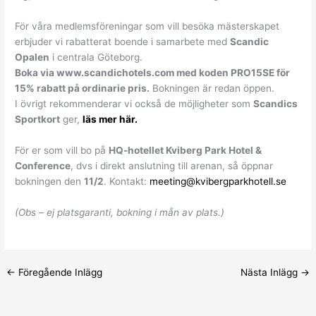
För våra medlemsföreningar som vill besöka mästerskapet
erbjuder vi rabatterat boende i samarbete med
Scandic
Opalen
i centrala Göteborg.
Boka via www.scandichotels.com med koden PRO15SE för
15% rabatt på ordinarie pris.
Bokningen är redan öppen.
I övrigt rekommenderar vi också de möjligheter som
Scandics
Sportkort
ger,
läs mer här.
För er som vill bo på
HQ-hotellet Kviberg Park Hotel &
Conference
, dvs i direkt anslutning till arenan, så öppnar
bokningen den
11/2
. Kontakt:
meeting@kvibergparkhotell.se
(Obs – ej platsgaranti, bokning i mån av plats.)
←
Föregående Inlägg
Nästa Inlägg
→