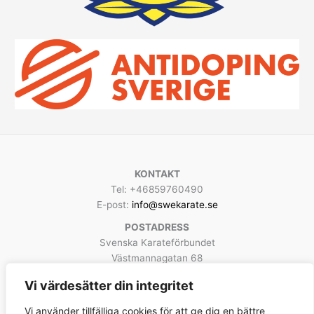
KONTAKT
Tel: +46859760490
E-post:
info@swekarate.se
POSTADRESS
Svenska Karateförbundet
Västmannagatan 68
113 25 Stockholm
Vi värdesätter din integritet
Facebook
Instagram
YouTube
Vi använder tillfälliga cookies för att ge dig en bättre