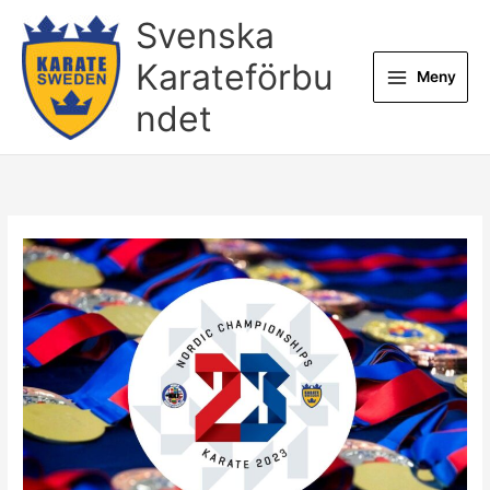
Hoppa
Svenska
till
innehåll
Karateförbu
Meny
ndet