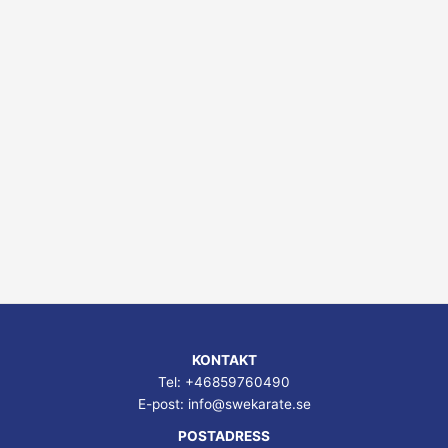
KONTAKT
Tel: +46859760490
E-post:
info@swekarate.se
POSTADRESS