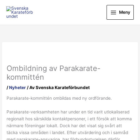
Hoppa
till
Meny
innehåll
Ombildning av Parakarate-
kommittén
/
Nyheter
/ Av
Svenska Karateförbundet
Parakarate-kommittén ombildas med ny ordförande.
Parakarate-verksamheten har under en tid varit utlokaliserad
regionalt hos särskilda kontaktpersoner, i ett försök att komma
närmare föreningar lokalt. Dock har det visat sig svårt att
täcka vissa områden i landet. Efter utvärdering och i samråd
med parakarate-ansvariga, har förbundsstyrelsen därför